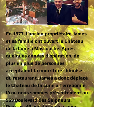
En 1977, l’ancien propriétaire James
et sa famille ont ouvert le Château
de la Lune à Mascouche. Après
quelques années d’opération, de
plus en plus de personnes
acceptaient la nourriture chinoise
du restaurant. James a donc déplacé
le Château de la Lune à Terrebonne,
là où nous sommes présentement au
569 Boulevard des Seigneurs.
Pour ces 40 ans de service, nous
remercions nos clients pour leur
soutien continu, et pour les fois
qu’ils nous ont pardonné nos
erreurs. C’est grâce à ce soutien que